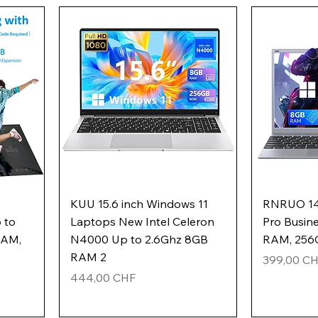
KUU 15.6 inch Windows 11
RNRUO 14.
 to
Laptops New Intel Celeron
Pro Busin
RAM,
N4000 Up to 2.6Ghz 8GB
RAM, 256G
RAM 2
Preis
399,00 C
Preis
444,00 CHF