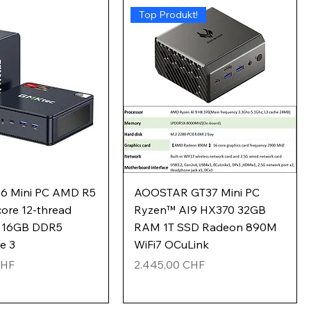
Top Produkt!
6 Mini PC AMD R5
AOOSTAR GT37 Mini PC
ore 12-thread
Ryzen™ AI9 HX370 32GB
 16GB DDR5
RAM 1T SSD Radeon 890M
e 3
WiFi7 OCuLink
Preis
CHF
2.445,00 CHF