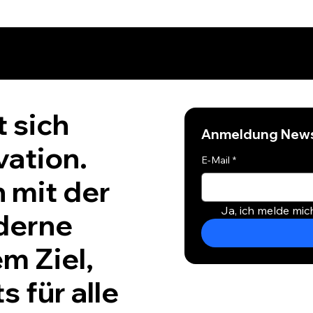
t sich
Anmeldung News
vation.
E-Mail
*
 mit der
Ja, ich melde mic
derne
m Ziel,
 für alle