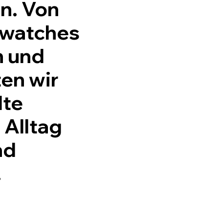
n. Von
twatches
n und
ten wir
lte
 Alltag
nd
.