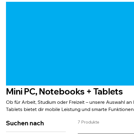
Mini PC, Notebooks + Tablets
Ob für Arbeit, Studium oder Freizeit – unsere Auswahl a
Tablets bietet dir mobile Leistung und smarte Funktion
leistungsstarke Geräte für jede Anforderung – kompakt, z
Suchen nach
7 Produkte
einsatzbereit.