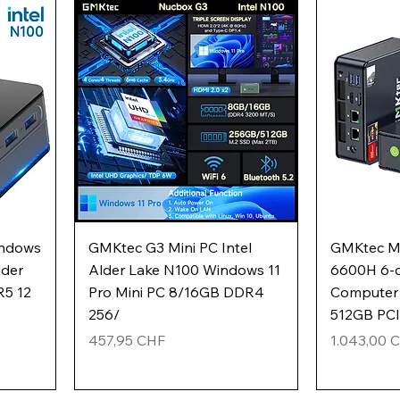
indows
GMKtec G3 Mini PC Intel
GMKtec M
lder
Alder Lake N100 Windows 11
6600H 6-c
R5 12
Pro Mini PC 8/16GB DDR4
Computer
256/
512GB PCI
Preis
Preis
457,95 CHF
1.043,00 