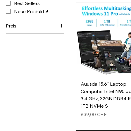
Best Sellers
Neue Produkte!
Preis
399 CHF
2.445 CHF
Auusda 15.6" Laptop
Computer Intel N95 up
3.4 GHz, 32GB DDR4 
1TB NVMe S
Preis
839,00 CHF